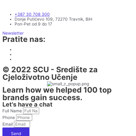
+387 30 708 300
Donje Putićevo 109, 72270 Travnik, BiH
Pon-Pet od 9 do 17
Newsletter
Pratite nas:
© 2022 SCU - Središte za
Cjeloživotno Učenje
Learn how we helped 100 top
brands gain success.
Let's have a chat
Full Name
Phone
Email
Send