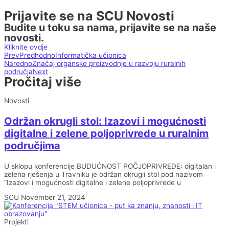
Prijavite se na SCU Novosti
Budite u toku sa nama, prijavite se na naše
novosti.
Kliknite ovdje
Prev
Predhodno
Informatička učionica
Naredno
Značaj organske proizvodnje u razvoju ruralnih
područja
Next
Pročitaj više
Novosti
Održan okrugli stol: Izazovi i mogućnosti
digitalne i zelene poljoprivrede u ruralnim
područjima
U sklopu konferencije BUDUĆNOST POČJOPRIVREDE: digitalan i
zelena rješenja u Travniku je održan okrugli stol pod nazivom
“Izazovi i mogućnosti digitalne i zelene poljoprivrede u
SCU
November 21, 2024
Projekti