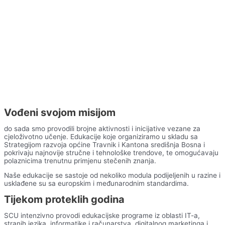
Vođeni svojom misijom
do sada smo provodili brojne aktivnosti i inicijative vezane za
cjeloživotno učenje. Edukacije koje organiziramo u skladu sa
Strategijom razvoja općine Travnik i Kantona središnja Bosna i
pokrivaju najnovije stručne i tehnološke trendove, te omogućavaju
polaznicima trenutnu primjenu stečenih znanja.
Naše edukacije se sastoje od nekoliko modula podijeljenih u razine i
usklađene su sa europskim i međunarodnim standardima.
Tijekom proteklih godina
SCU intenzivno provodi edukacijske programe iz oblasti IT-a,
stranih jezika, informatike i računarstva, digitalnog marketinga i