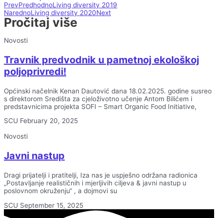
Prev
Predhodno
Living diversity 2019
Naredno
Living diversity 2020
Next
Pročitaj više
Novosti
Travnik predvodnik u pametnoj ekološkoj
poljoprivredi!
Općinski načelnik Kenan Dautović dana 18.02.2025. godine susreo
s direktorom Središta za cjeloživotno učenje Antom Bilićem i
predstavnicima projekta SOFI – Smart Organic Food Initiative,
SCU
February 20, 2025
Novosti
Javni nastup
Dragi prijatelji i pratitelji, Iza nas je uspješno održana radionica
„Postavljanje realističnih i mjerljivih ciljeva & javni nastup u
poslovnom okruženju“ , a dojmovi su
SCU
September 15, 2025