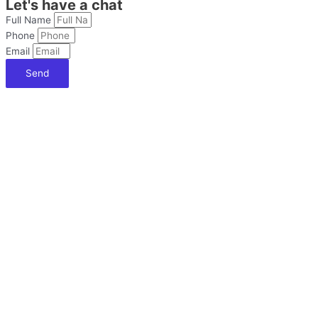
Let's have a chat
Full Name
Phone
Email
Send