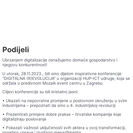
Podijeli
Ubrzanjem digitalizacije osnažujemo domaće gospodarstvo i
njegovu konkurentnost!
U
utorak, 28.11.2023., bili smo dijelom inspirativne konferencije
“DIGITALNA (R)EVOLUCIJA” u organizaciji HUP-ICT udruge, koja se
održala u predivnom Mozaik event centru u Zagrebu.
Ciljevi konferencije su bili kristalno jasni:
• Ukazati na nepovratne promjene u poslovnom okruženju u svim
industrijama – prepoznati da smo u 4. industrijskoj revoluciji
• Prezentirati primjere dobre prakse – hrvatske kompanije koje
digitaliziraju poslovanje
• Pokazati važnost uključenosti svih aktera u ovoj transformaciji,
posebno uprave i izvršnog menadžmenta.