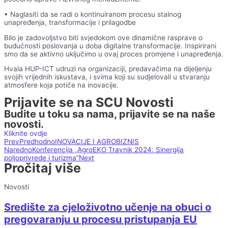
• Naglasiti da se radi o kontinuiranom procesu stalnog
unapređenja, transformacije i prilagodbe
Bilo je zadovoljstvo biti svjedokom ove dinamične rasprave o
budućnosti poslovanja u doba digitalne transformacije. Inspirirani
smo da se aktivno uključimo u ovaj proces promjene i unapređenja.
Hvala HUP-ICT udruzi na organizaciji, predavačima na dijeljenju
svojih vrijednih iskustava, i svima koji su sudjelovali u stvaranju
atmosfere koja potiče na inovacije.
Prijavite se na SCU Novosti
Budite u toku sa nama, prijavite se na naše
novosti.
Kliknite ovdje
Prev
Predhodno
INOVACIJE I AGROBIZNIS
Naredno
Konferencija „AgroEKO Travnik 2024: Sinergija
poljoprivrede i turizma”
Next
Pročitaj više
Novosti
Središte za cjeloživotno učenje na obuci o
pregovaranju u procesu pristupanja EU