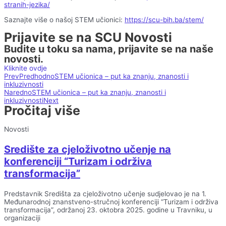
stranih-jezika/
Saznajte više o našoj STEM učionici:
https://scu-bih.ba/stem/
Prijavite se na SCU Novosti
Budite u toku sa nama, prijavite se na naše
novosti.
Kliknite ovdje
Prev
Predhodno
STEM učionica – put ka znanju, znanosti i
inkluzivnosti
Naredno
STEM učionica – put ka znanju, znanosti i
inkluzivnosti
Next
Pročitaj više
Novosti
Središte za cjeloživotno učenje na
konferenciji “Turizam i održiva
transformacija”
Predstavnik Središta za cjeloživotno učenje sudjelovao je na 1.
Međunarodnoj znanstveno-stručnoj konferenciji “Turizam i održiva
transformacija”, održanoj 23. oktobra 2025. godine u Travniku, u
organizaciji