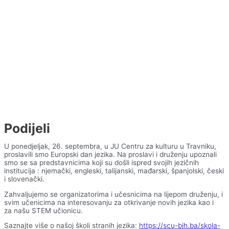
Podijeli
U ponedjeljak, 26. septembra, u JU Centru za kulturu u Travniku,
proslavili smo Europski dan jezika. Na proslavi i druženju upoznali
smo se sa predstavnicima koji su došli ispred svojih jezičnih
institucija : njemački, engleski, talijanski, mađarski, španjolski, česki
i slovenački.
Zahvaljujemo se organizatorima i učesnicima na lijepom druženju, i
svim učenicima na interesovanju za otkrivanje novih jezika kao i
za našu STEM učionicu.
Saznajte više o našoj školi stranih jezika:
https://scu-bih.ba/skola-