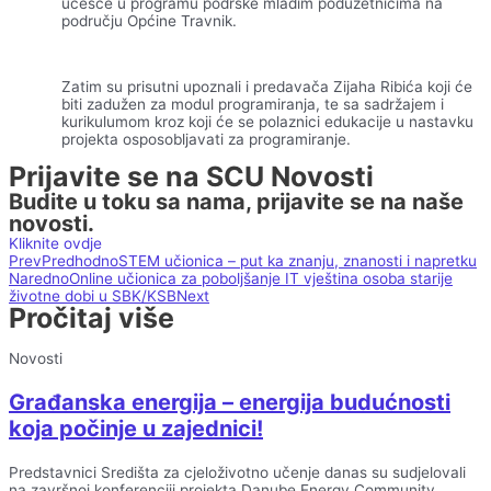
učešće u programu podrške mladim poduzetnicima na
području Općine Travnik.
Zatim su prisutni upoznali i predavača Zijaha Ribića koji će
biti zadužen za modul programiranja, te sa sadržajem i
kurikulumom kroz koji će se polaznici edukacije u nastavku
projekta osposobljavati za programiranje.
Prijavite se na SCU Novosti
Budite u toku sa nama, prijavite se na naše
novosti.
Kliknite ovdje
Prev
Predhodno
STEM učionica – put ka znanju, znanosti i napretku
Naredno
Online učionica za poboljšanje IT vještina osoba starije
životne dobi u SBK/KSB
Next
Pročitaj više
Novosti
Građanska energija – energija budućnosti
koja počinje u zajednici!
Predstavnici Središta za cjeloživotno učenje danas su sudjelovali
na završnoj konferenciji projekta Danube Energy Community