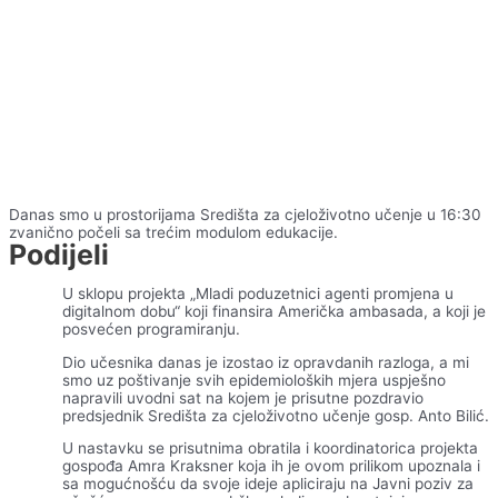
Danas smo u prostorijama Središta za cjeloživotno učenje u 16:30
zvanično počeli sa trećim modulom edukacije.
Podijeli
U sklopu projekta „Mladi poduzetnici agenti promjena u
digitalnom dobu“ koji finansira Američka ambasada, a koji je
posvećen programiranju.
Dio učesnika danas je izostao iz opravdanih razloga, a mi
smo uz poštivanje svih epidemioloških mjera uspješno
napravili uvodni sat na kojem je prisutne pozdravio
predsjednik Središta za cjeloživotno učenje gosp. Anto Bilić.
U nastavku se prisutnima obratila i koordinatorica projekta
gospođa Amra Kraksner koja ih je ovom prilikom upoznala i
sa mogućnošću da svoje ideje apliciraju na Javni poziv za