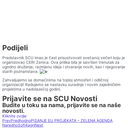
Podijeli
Predstavnik SCU imao je čast prisustvovati svečanoj večeri koju je
organizovao CERI Zenica. Ova prilika bila je savršen trenutak za
ugodno druženje, razmjenu ideja i stvaranje novih, kao i njegovanje
starih poznanstava.
Zahvaljujemo se domaćinima na toploj atmosferi i odličnoj
organizaciji! Radujemo se nastavku suradnje i novim zajedničkim
projektima u nadolazećoj godini.
Prijavite se na SCU Novosti
Budite u toku sa nama, prijavite se na naše
novosti.
Kliknite ovdje
Prev
Predhodno
PISANJE EU PROJEKATA – ZELENA AGENDA
Naredno
Sofi4agri
Next