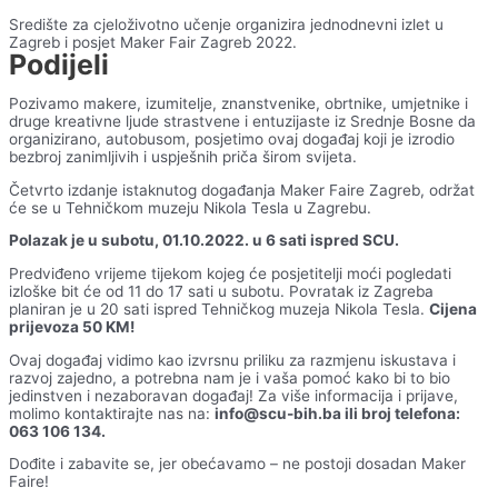
Središte za cjeloživotno učenje organizira jednodnevni izlet u
Zagreb i posjet Maker Fair Zagreb 2022.
Podijeli
Pozivamo makere, izumitelje, znanstvenike, obrtnike, umjetnike i
druge kreativne ljude strastvene i entuzijaste iz Srednje Bosne da
organizirano, autobusom, posjetimo ovaj događaj koji je izrodio
bezbroj zanimljivih i uspješnih priča širom svijeta.
Četvrto izdanje istaknutog događanja Maker Faire Zagreb, održat
će se u Tehničkom muzeju Nikola Tesla u Zagrebu.
Polazak je u subotu, 01.10.2022. u 6 sati ispred SCU.
Predviđeno vrijeme tijekom kojeg će posjetitelji moći pogledati
izloške bit će od 11 do 17 sati u subotu. Povratak iz Zagreba
planiran je u 20 sati ispred Tehničkog muzeja Nikola Tesla.
Cijena
prijevoza 50 KM!
Ovaj događaj vidimo kao izvrsnu priliku za razmjenu iskustava i
razvoj zajedno, a potrebna nam je i vaša pomoć kako bi to bio
jedinstven i nezaboravan događaj! Za više informacija i prijave,
molimo kontaktirajte nas na:
info@scu-bih.ba ili broj telefona:
063 106 134.
Dođite i zabavite se, jer obećavamo – ne postoji dosadan Maker
Faire!