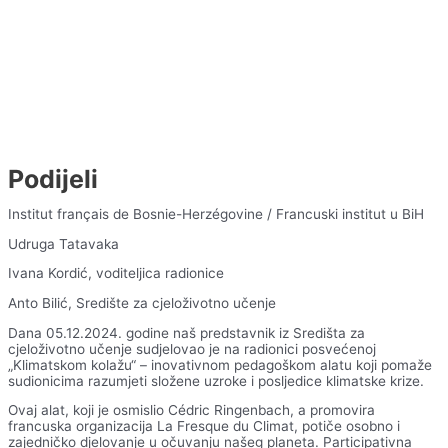
Podijeli
Institut français de Bosnie-Herzégovine / Francuski institut u BiH
Udruga Tatavaka
Ivana Kordić, voditeljica radionice
Anto Bilić, Središte za cjeloživotno učenje
Dana 05.12.2024. godine naš predstavnik iz Središta za
cjeloživotno učenje sudjelovao je na radionici posvećenoj
„Klimatskom kolažu“ – inovativnom pedagoškom alatu koji pomaže
sudionicima razumjeti složene uzroke i posljedice klimatske krize.
Ovaj alat, koji je osmislio Cédric Ringenbach, a promovira
francuska organizacija La Fresque du Climat, potiče osobno i
zajedničko djelovanje u očuvanju našeg planeta. Participativna