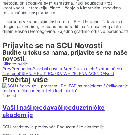
metoda, prilagodljiva svim uzrastima, nudi edukaciju kroz
kreativnost i interakciju, čineći učenje o klimatskim izazovima
pristupačnim i inspirativnim.
U suradnji s Francuskim institutom u BiH, Udrugom Tatavaka i
drugim partnerima, predano ćemo raditi na širenju ovog alata
diljem Bosne i Hercegovine. Zajedno gradimo održivu budućnost!
Prijavite se na SCU Novosti
Budite u toku sa nama, prijavite se na naše
novosti.
Kliknite ovdje
Prev
Predhodno
Posebni gosti u Središtu za cjeloživotno učenje!
Naredno
PISANJE EU PROJEKATA – ZELENA AGENDA
Next
Pročitaj više
Novosti
Vaši i naši predavači poduzetničke
akademije
SCU predstavlja predavače Poduzetničke akademije.