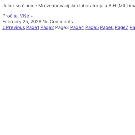
Jučer su članice Mreže inovacijskih laboratorija u BiH (MIL) im
Pročitaj Više »
February 25, 2026
No Comments
« Previous
Page
1
Page
2
Page
3
Page
4
Page
5
Page
6
Page
7
Pa