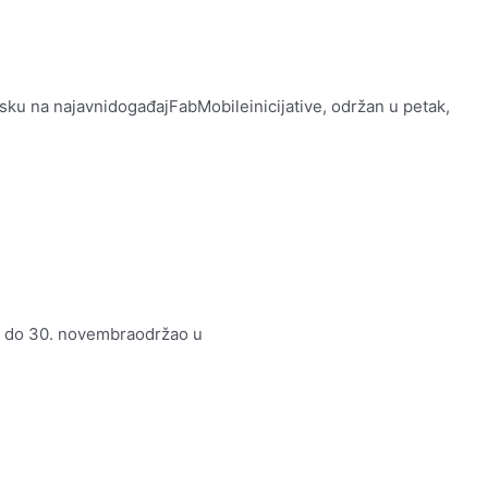
sku na najavnidogađajFabMobileinicijative, održan u petak,
8. do 30. novembraodržao u