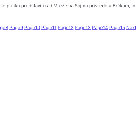
ale priliku predstaviti rad Mreže na Sajmu privrede u Brčkom, in
ge
8
Page
9
Page
10
Page
11
Page
12
Page
13
Page
14
Page
15
Next