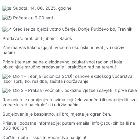
S
ubota, 14. 06. 2025. godine
Početak u 9:00 sati
Središte za cjeloživotno učenje, Donje Putićevo bb, Travnik
Predavač: prof. dr. Ljubomir Radoš
Zanima vas kako uzgajati voće na ekološki prihvatljiv i održiv
način?
Pridružite nam se na cjelodnevnoj edukativnoj radionici koja
objedinjuje stručno predavanje i praktičan rad na terenu!
Dio 1 – Teorija (učionica SCU): osnove ekološkog voćarstva,
izbor sorti, tlo, rezidba, zaštita i održavanje
Dio 2 – Praksa (voćnjak): pokazne vježbe i savjeti iz prve ruke
Radionica je namijenjena svima koji žele započeti ili unaprijediti svoj
voćarski rad na ekološki i održiv način.
Sudjelovanje je besplatno, ali broj mjesta je ograničen.
Prijave i dodatne informacije: putem emaila: info@scu-bih.ba ili na
063 106164
Dođite, učite i iskusite voćarstvo na djelu!