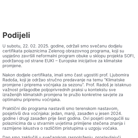
Podijeli
U subotu, 22. 02. 2025. godine, održali smo svečanu dodjelu
certifikata polaznicima Zelenog obrazovnog programa, koji su
uspješno završili neformalni program obuke u sklopu projekta SOFI,
podržanog od strane EUKI – Europske inicijative za klimatske
promjene.
Nakon dodjele certifikata, imali smo čast ugostiti prof. Ljubomira
Radoša, koji je održao stručno predavanje na temu “Klimatske
promjene i priprema voćnjaka za sezonu”. Prof. Radoš je istaknuo
važnost prilagodbe poljoprivrednih praksi u kontekstu sve
izraženijih klimatskih promjena te pružio konkretne savjete za
optimalnu pripremu voćnjaka.
Praktični dio programa nastavili smo terenskom nastavom,
posjetivši dva voćnjaka: jedan, manji, zasađen u jesen 2024.
godine i drugi zasađen prije šest godina. Ovi posjeti omogućili su
polaznicima da u stvarnim uvjetima primijene stečena znanja i
razmijene iskustva o različitim pristupima u uzgoju voćaka.
Dan smo zaključili u svečarskom raspoloženju, proslavljajući