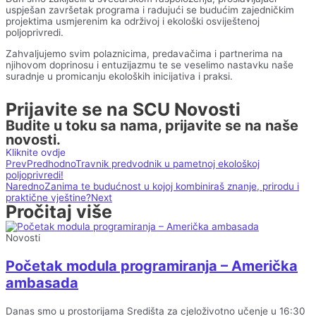
uspješan završetak programa i radujući se budućim zajedničkim
projektima usmjerenim ka održivoj i ekološki osviještenoj
poljoprivredi.
Zahvaljujemo svim polaznicima, predavačima i partnerima na
njihovom doprinosu i entuzijazmu te se veselimo nastavku naše
suradnje u promicanju ekoloških inicijativa i praksi.
Prijavite se na SCU Novosti
Budite u toku sa nama, prijavite se na naše
novosti.
Kliknite ovdje
Prev
Predhodno
Travnik predvodnik u pametnoj ekološkoj
poljoprivredi!
Naredno
Zanima te budućnost u kojoj kombiniraš znanje, prirodu i
praktične vještine?
Next
Pročitaj više
Novosti
Početak modula programiranja – Američka
ambasada
Danas smo u prostorijama Središta za cjeloživotno učenje u 16:30