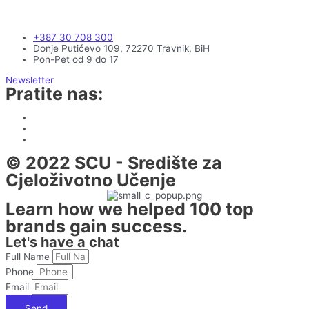
+387 30 708 300
Donje Putićevo 109, 72270 Travnik, BiH
Pon-Pet od 9 do 17
Newsletter
Pratite nas:
© 2022 SCU - Središte za
Cjeloživotno Učenje
Learn how we helped 100 top
brands gain success.
Let's have a chat
Full Name
Phone
Email
Send